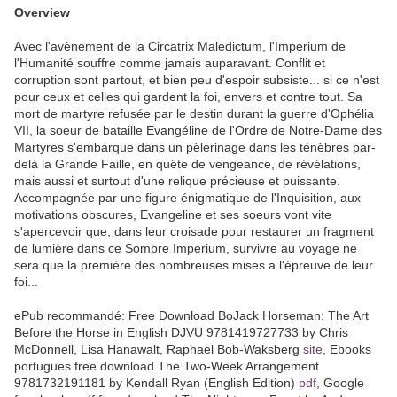
Overview
Avec l'avènement de la Circatrix Maledictum, l'Imperium de
l'Humanité souffre comme jamais auparavant. Conflit et
corruption sont partout, et bien peu d'espoir subsiste... si ce n'est
pour ceux et celles qui gardent la foi, envers et contre tout. Sa
mort de martyre refusée par le destin durant la guerre d'Ophélia
VII, la soeur de bataille Evangéline de l'Ordre de Notre-Dame des
Martyres s'embarque dans un pèlerinage dans les ténèbres par-
delà la Grande Faille, en quête de vengeance, de révélations,
mais aussi et surtout d'une relique précieuse et puissante.
Accompagnée par une figure énigmatique de l'Inquisition, aux
motivations obscures, Evangeline et ses soeurs vont vite
s'apercevoir que, dans leur croisade pour restaurer un fragment
de lumière dans ce Sombre Imperium, survivre au voyage ne
sera que la première des nombreuses mises a l'épreuve de leur
foi...
ePub recommandé: Free Download BoJack Horseman: The Art
Before the Horse in English DJVU 9781419727733 by Chris
McDonnell, Lisa Hanawalt, Raphael Bob-Waksberg
site
, Ebooks
portugues free download The Two-Week Arrangement
9781732191181 by Kendall Ryan (English Edition)
pdf
, Google