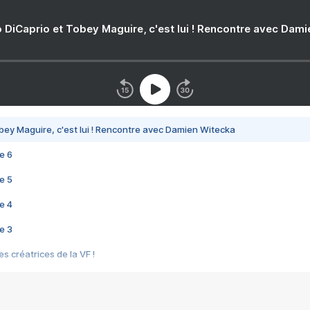
 DiCaprio et Tobey Maguire, c'est lui ! Rencontre avec Dam
bey Maguire, c'est lui ! Rencontre avec Damien Witecka
e 6
e 5
e 4
e 3
s créatrices de la VF !
e 2
e 1