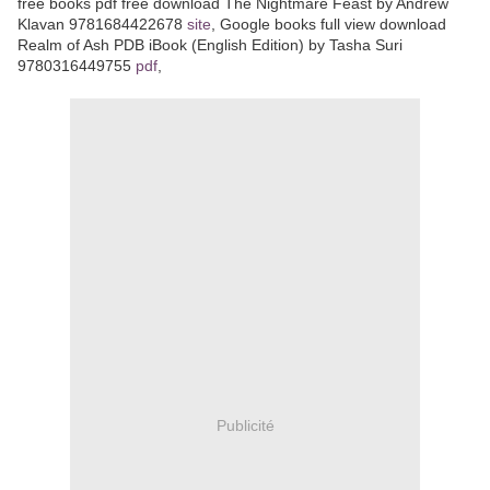
free books pdf free download The Nightmare Feast by Andrew
Klavan 9781684422678
site
, Google books full view download
Realm of Ash PDB iBook (English Edition) by Tasha Suri
9780316449755
pdf
,
Publicité