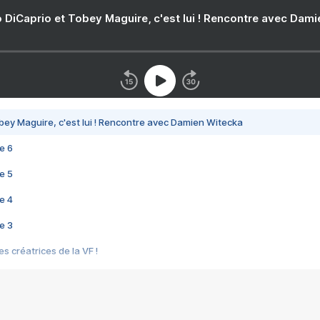
 DiCaprio et Tobey Maguire, c'est lui ! Rencontre avec Dam
bey Maguire, c'est lui ! Rencontre avec Damien Witecka
e 6
e 5
e 4
e 3
s créatrices de la VF !
e 2
e 1