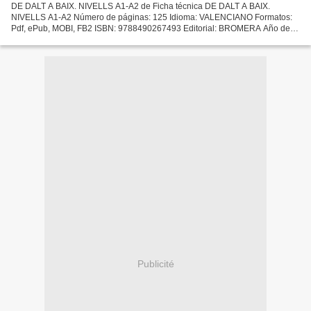
DE DALT A BAIX. NIVELLS A1-A2 de Ficha técnica DE DALT A BAIX.
NIVELLS A1-A2 Número de páginas: 125 Idioma: VALENCIANO Formatos:
Pdf, ePub, MOBI, FB2 ISBN: 9788490267493 Editorial: BROMERA Año de
edición: 2017 Descargar eBook gratis Descarga gratuita...
Publicité