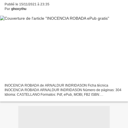
Publié le 15/11/2021 à 23:35
Par
ghoxythu
INOCENCIA ROBADA de ARNALDUR INDRIDASON Ficha técnica
INOCENCIA ROBADA ARNALDUR INDRIDASON Número de páginas: 304
Idioma: CASTELLANO Formatos: Pdf, ePub, MOBI, FB2 ISBN:
9788491874959 Editorial: RBA LIBROS Año de edición: 2019 Descargar
eBook gratis Libro...