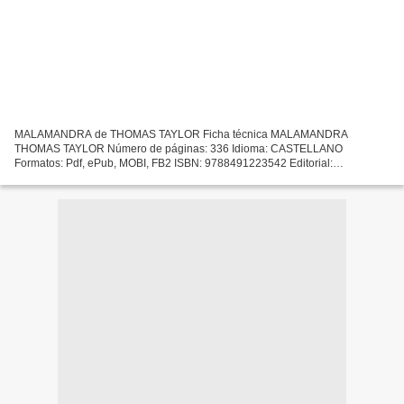
MALAMANDRA de THOMAS TAYLOR Ficha técnica MALAMANDRA
THOMAS TAYLOR Número de páginas: 336 Idioma: CASTELLANO
Formatos: Pdf, ePub, MOBI, FB2 ISBN: 9788491223542 Editorial:
SANTILLANA LOQUELEO Año de edición: 2019 Descargar eBook gratis
Descargar docs de...