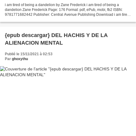
i am tired of being a dandelion by Zane Frederick i am tired of being a
dandelion Zane Frederick Page: 176 Format: pdf, ePub, mobi, fb2 ISBN:
9781771682442 Publisher: Central Avenue Publishing Download i am tired
of being a dandelion Textbooks download...
{epub descargar} DEL HACHIS Y DE LA
ALIENACION MENTAL
Publié le 15/11/2021 à 02:53
Par
ghoxythu