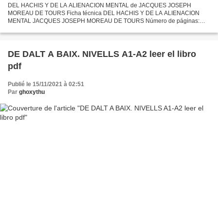
DEL HACHIS Y DE LA ALIENACION MENTAL de JACQUES JOSEPH
MOREAU DE TOURS Ficha técnica DEL HACHIS Y DE LA ALIENACION
MENTAL JACQUES JOSEPH MOREAU DE TOURS Número de páginas:
246 Idioma: CASTELLANO Formatos: Pdf, ePub, MOBI, FB2 ISBN:
9788495287915 Editorial:...
DE DALT A BAIX. NIVELLS A1-A2 leer el libro
pdf
Publié le 15/11/2021 à 02:51
Par
ghoxythu