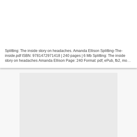
Splitting: The inside story on headaches. Amanda Ellison Splitting-The-
inside.pdf ISBN: 9781472971418 | 240 pages | 6 Mb Splitting: The inside
story on headaches Amanda Ellison Page: 240 Format: pdf, ePub, fb2, mobi
ISBN: 9781472971418 Publisher: Bloomsbury...