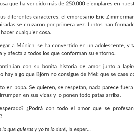
bosa que ha vendido más de 250.000 ejemplares en nuest
us diferentes caracteres, el empresario Eric Zimmerman
radas se cruzaron por primera vez. Juntos han formado 
 hacer cualquier cosa.
llegar a Múnich, se ha convertido en un adolescente, y t
ca y afecta a todos los que conforman su entorno.
ontinúan con su bonita historia de amor junto a la
pi
o hay algo que Björn no consigue de Mel: que se case co
nto en popa. Se quieren, se respetan, nada parece fuera
irrumpen en sus vidas y lo ponen todo patas arriba.
esperado? ¿Podrá con todo el amor que se profesan?;
?
lo que quieras y yo te lo daré
, la esper...