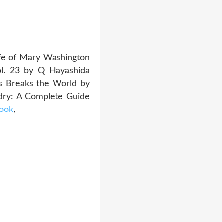
fe of Mary Washington
ol. 23 by Q Hayashida
s Breaks the World by
dry: A Complete Guide
book
,