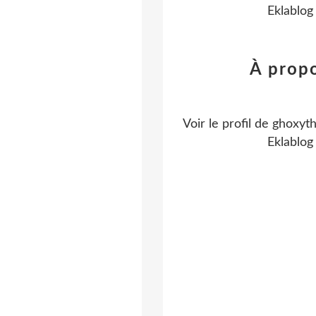
Eklablog
À prop
Voir le profil de
ghoxyt
Eklablog